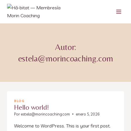
Saltar
al
contenido
Autor:
estela@morincoaching.com
BLOG
Hello world!
Por
estela@morincoaching.com
enero 5, 2026
Welcome to WordPress. This is your first post.